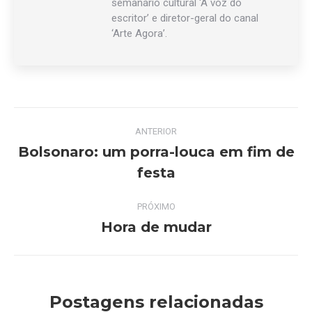
semanário cultural ‘A voz do
escritor’ e diretor-geral do canal
‘Arte Agora’.
Navegação
ANTERIOR
de
Bolsonaro: um porra-louca em fim de
Post
festa
post:
anterior:
PRÓXIMO
Hora de mudar
Próximo
post:
Postagens relacionadas