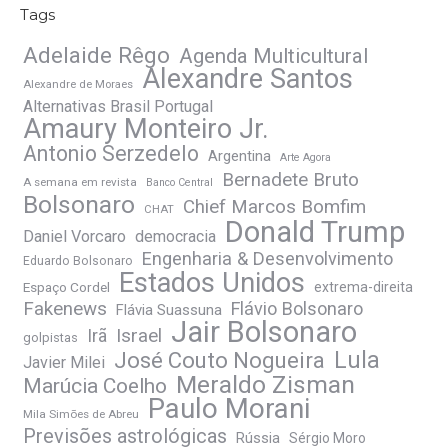
Tags
Adelaide Rêgo
Agenda Multicultural
Alexandre Santos
Alexandre de Moraes
Alternativas Brasil Portugal
Amaury Monteiro Jr.
Antonio Serzedelo
Argentina
Arte Agora
Bernadete Bruto
A semana em revista
Banco Central
Bolsonaro
Chief Marcos Bomfim
CHAT
Donald Trump
Daniel Vorcaro
democracia
Engenharia & Desenvolvimento
Eduardo Bolsonaro
Estados Unidos
Espaço Cordel
extrema-direita
Fakenews
Flávio Bolsonaro
Flávia Suassuna
Jair Bolsonaro
Irã
Israel
golpistas
José Couto Nogueira
Lula
Javier Milei
Meraldo Zisman
Marúcia Coelho
Paulo Morani
Mila Simões de Abreu
Previsões astrológicas
Rússia
Sérgio Moro