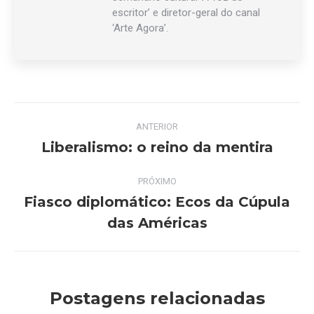
escritor’ e diretor-geral do canal
‘Arte Agora’.
Navegação
ANTERIOR
de
Liberalismo: o reino da mentira
Post
anterior:
post:
PRÓXIMO
Fiasco diplomático: Ecos da Cúpula
Próximo
das Américas
post:
Postagens relacionadas