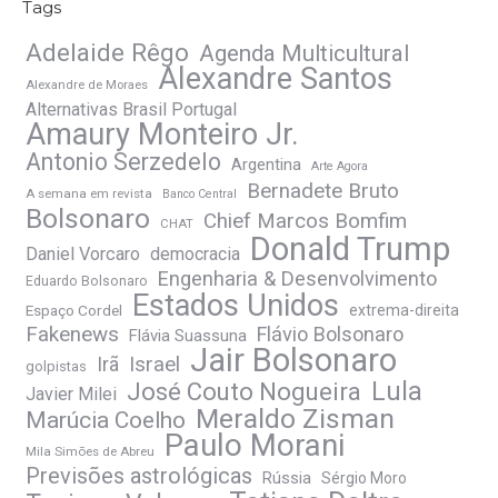
Tags
Adelaide Rêgo
Agenda Multicultural
Alexandre Santos
Alexandre de Moraes
Alternativas Brasil Portugal
Amaury Monteiro Jr.
Antonio Serzedelo
Argentina
Arte Agora
Bernadete Bruto
A semana em revista
Banco Central
Bolsonaro
Chief Marcos Bomfim
CHAT
Donald Trump
Daniel Vorcaro
democracia
Engenharia & Desenvolvimento
Eduardo Bolsonaro
Estados Unidos
Espaço Cordel
extrema-direita
Fakenews
Flávio Bolsonaro
Flávia Suassuna
Jair Bolsonaro
Irã
Israel
golpistas
José Couto Nogueira
Lula
Javier Milei
Meraldo Zisman
Marúcia Coelho
Paulo Morani
Mila Simões de Abreu
Previsões astrológicas
Rússia
Sérgio Moro