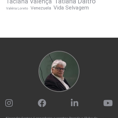
Tatiana Daltro
Taciana Valença
Vida Selvagem
Venezuela
Valéria Loreto