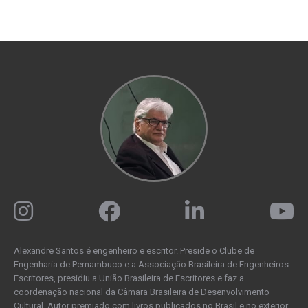
Alexandre Santos é engenheiro e escritor. Preside o Clube de
Engenharia de Pernambuco e a Associação Brasileira de Engenheiros
Escritores, presidiu a União Brasileira de Escritores e faz a
coordenação nacional da Câmara Brasileira de Desenvolvimento
Cultural. Autor premiado com livros publicados no Brasil e no exterior,