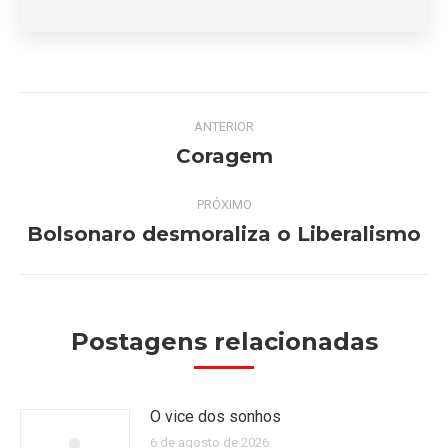
Navegação
ANTERIOR
de
Coragem
Post
anterior:
post:
PRÓXIMO
Bolsonaro desmoraliza o Liberalismo
Próximo
post:
Postagens relacionadas
O vice dos sonhos
6 de agosto de 2026