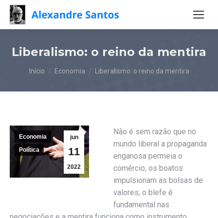
Liberalismo: o reino da mentira
Você está aqui:
Início
Economia
Liberalismo: o reino da mentira
Não é sem razão que no
Economia
jun
mundo liberal a propaganda
11
Política
enganosa permeia o
2022
comércio, os boatos
impulsionam as bolsas de
valores, o blefe é
fundamental nas
negociações e a mentira funciona como instrumento