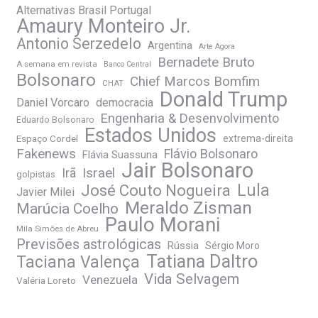
Alternativas Brasil Portugal
Amaury Monteiro Jr.
Antonio Serzedelo
Argentina
Arte Agora
Bernadete Bruto
A semana em revista
Banco Central
Bolsonaro
Chief Marcos Bomfim
CHAT
Donald Trump
Daniel Vorcaro
democracia
Engenharia & Desenvolvimento
Eduardo Bolsonaro
Estados Unidos
Espaço Cordel
extrema-direita
Fakenews
Flávio Bolsonaro
Flávia Suassuna
Jair Bolsonaro
Irã
Israel
golpistas
José Couto Nogueira
Lula
Javier Milei
Meraldo Zisman
Marúcia Coelho
Paulo Morani
Mila Simões de Abreu
Previsões astrológicas
Rússia
Sérgio Moro
Tatiana Daltro
Taciana Valença
Vida Selvagem
Venezuela
Valéria Loreto