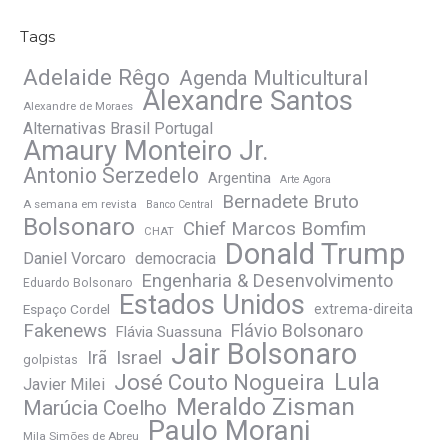
Tags
Adelaide Rêgo
Agenda Multicultural
Alexandre Santos
Alexandre de Moraes
Alternativas Brasil Portugal
Amaury Monteiro Jr.
Antonio Serzedelo
Argentina
Arte Agora
Bernadete Bruto
A semana em revista
Banco Central
Bolsonaro
Chief Marcos Bomfim
CHAT
Donald Trump
Daniel Vorcaro
democracia
Engenharia & Desenvolvimento
Eduardo Bolsonaro
Estados Unidos
Espaço Cordel
extrema-direita
Fakenews
Flávio Bolsonaro
Flávia Suassuna
Jair Bolsonaro
Irã
Israel
golpistas
José Couto Nogueira
Lula
Javier Milei
Meraldo Zisman
Marúcia Coelho
Paulo Morani
Mila Simões de Abreu