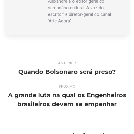
Alexandre é o editor geral do
semanário cultural ‘A voz do
escritor’ e diretor-geral do canal
‘Arte Agora’.
Navegação
ANTERIOR
de
Quando Bolsonaro será preso?
Post
anterior:
post:
PRÓXIMO
A grande luta na qual os Engenheiros
Próximo
brasileiros devem se empenhar
post: