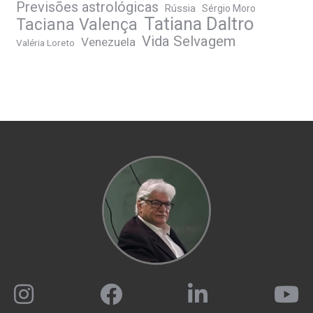
Previsões astrológicas
Rússia
Sérgio Moro
Tatiana Daltro
Taciana Valença
Vida Selvagem
Venezuela
Valéria Loreto