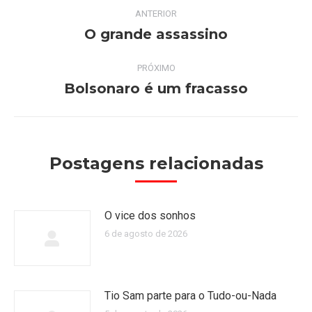
Navegação
ANTERIOR
de
O grande assassino
Post
anterior:
post:
PRÓXIMO
Bolsonaro é um fracasso
Próximo
post:
Postagens relacionadas
O vice dos sonhos
6 de agosto de 2026
Tio Sam parte para o Tudo-ou-Nada