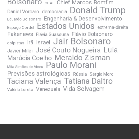
Bolsonaro
Chief Marcos Bomfim
CHAT
Donald Trump
Daniel Vorcaro
democracia
Engenharia & Desenvolvimento
Eduardo Bolsonaro
Estados Unidos
Espaço Cordel
extrema-direita
Fakenews
Flávio Bolsonaro
Flávia Suassuna
Jair Bolsonaro
Irã
Israel
golpistas
José Couto Nogueira
Lula
Javier Milei
Meraldo Zisman
Marúcia Coelho
Paulo Morani
Mila Simões de Abreu
Previsões astrológicas
Rússia
Sérgio Moro
Tatiana Daltro
Taciana Valença
Vida Selvagem
Venezuela
Valéria Loreto