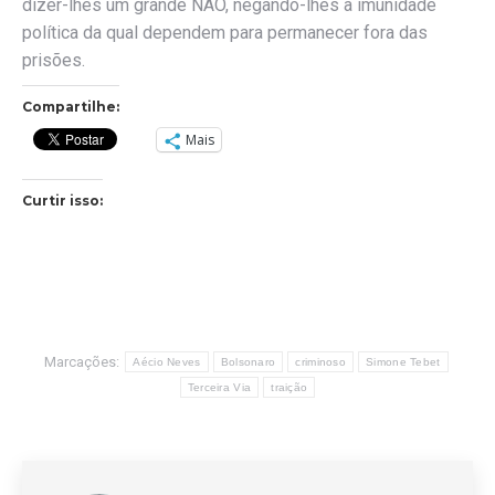
dizer-lhes um grande NÃO, negando-lhes a imunidade
política da qual dependem para permanecer fora das
prisões.
Compartilhe:
Mais
Curtir isso:
Marcações:
Aécio Neves
Bolsonaro
criminoso
Simone Tebet
Terceira Via
traição