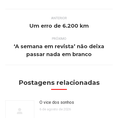
Navegação
ANTERIOR
de
Um erro de 6.200 km
Post
anterior:
post:
PRÓXIMO
‘A semana em revista’ não deixa
Próximo
passar nada em branco
post:
Postagens relacionadas
O vice dos sonhos
6 de agosto de 2026