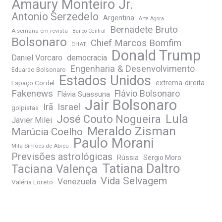
Amaury Monteiro Jr.
Antonio Serzedelo
Argentina
Arte Agora
Bernadete Bruto
A semana em revista
Banco Central
Bolsonaro
Chief Marcos Bomfim
CHAT
Donald Trump
Daniel Vorcaro
democracia
Engenharia & Desenvolvimento
Eduardo Bolsonaro
Estados Unidos
Espaço Cordel
extrema-direita
Fakenews
Flávio Bolsonaro
Flávia Suassuna
Jair Bolsonaro
Irã
Israel
golpistas
José Couto Nogueira
Lula
Javier Milei
Meraldo Zisman
Marúcia Coelho
Paulo Morani
Mila Simões de Abreu
Previsões astrológicas
Rússia
Sérgio Moro
Tatiana Daltro
Taciana Valença
Vida Selvagem
Venezuela
Valéria Loreto