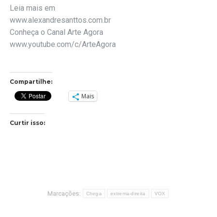
Leia mais em
www.alexandresanttos.com.br
Conheça o Canal Arte Agora
www.youtube.com/c/ArteAgora
Compartilhe:
Mais
Curtir isso:
Marcações:
Chega
extrema-direita
VOX