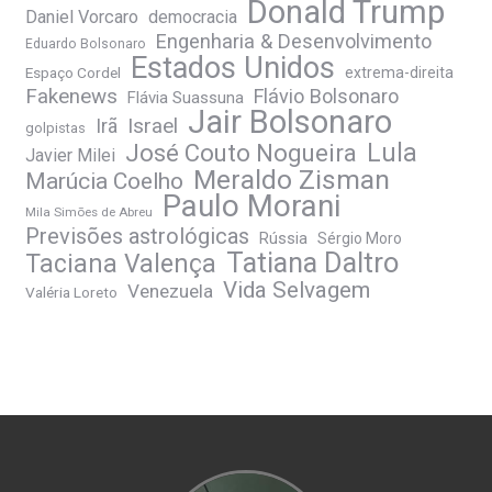
Donald Trump
Daniel Vorcaro
democracia
Engenharia & Desenvolvimento
Eduardo Bolsonaro
Estados Unidos
Espaço Cordel
extrema-direita
Fakenews
Flávio Bolsonaro
Flávia Suassuna
Jair Bolsonaro
Irã
Israel
golpistas
José Couto Nogueira
Lula
Javier Milei
Meraldo Zisman
Marúcia Coelho
Paulo Morani
Mila Simões de Abreu
Previsões astrológicas
Rússia
Sérgio Moro
Tatiana Daltro
Taciana Valença
Vida Selvagem
Venezuela
Valéria Loreto