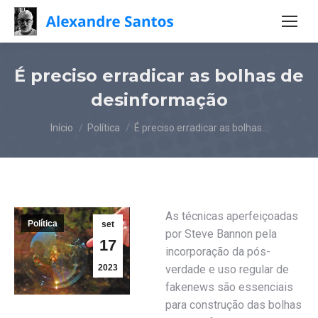
É preciso erradicar as bolhas de
desinformação
Você está aqui:
Início
Política
É preciso erradicar as bolhas…
As técnicas aperfeiçoadas
Política
set
por Steve Bannon pela
17
incorporação da pós-
2023
verdade e uso regular de
fakenews são essenciais
para construção das bolhas