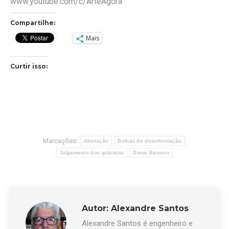
www.youtube.com/c/ArteAgora
Compartilhe:
Mais
Curtir isso:
Marcações:
Alienação
Bolhas de desinformação
Julgamento dos golpistas
Steve Bannon
Autor:
Alexandre Santos
Alexandre Santos é engenheiro e