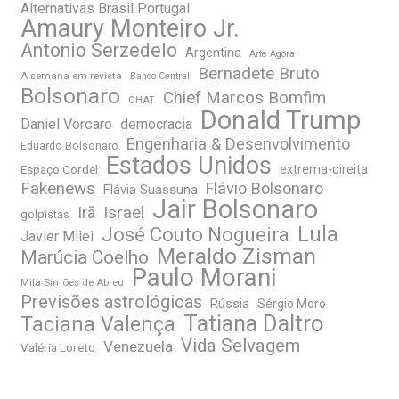
Alternativas Brasil Portugal
Amaury Monteiro Jr.
Antonio Serzedelo
Argentina
Arte Agora
Bernadete Bruto
A semana em revista
Banco Central
Bolsonaro
Chief Marcos Bomfim
CHAT
Donald Trump
Daniel Vorcaro
democracia
Engenharia & Desenvolvimento
Eduardo Bolsonaro
Estados Unidos
Espaço Cordel
extrema-direita
Fakenews
Flávio Bolsonaro
Flávia Suassuna
Jair Bolsonaro
Irã
Israel
golpistas
José Couto Nogueira
Lula
Javier Milei
Meraldo Zisman
Marúcia Coelho
Paulo Morani
Mila Simões de Abreu
Previsões astrológicas
Rússia
Sérgio Moro
Tatiana Daltro
Taciana Valença
Vida Selvagem
Venezuela
Valéria Loreto