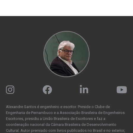
Alexandre Santos é engenheiro e escritor. Preside o Clube de
Engenharia de Pernambuco e a Associação Brasileira de Engenheiros
Escritores, presidiu a União Brasileira de Escritores e faz a
coordenação nacional da Câmara Brasileira de Desenvolvimento
Cultural. Autor premiado com livros publicados no Brasil e no exterior,