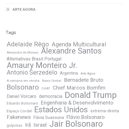
ARTE AGORA
Tags
Adelaide Rêgo
Agenda Multicultural
Alexandre Santos
Alexandre de Moraes
Alternativas Brasil Portugal
Amaury Monteiro Jr.
Antonio Serzedelo
Argentina
Arte Agora
Bernadete Bruto
A semana em revista
Banco Central
Bolsonaro
Chief Marcos Bomfim
CHAT
Donald Trump
Daniel Vorcaro
democracia
Engenharia & Desenvolvimento
Eduardo Bolsonaro
Estados Unidos
Espaço Cordel
extrema-direita
Fakenews
Flávio Bolsonaro
Flávia Suassuna
Jair Bolsonaro
Irã
Israel
golpistas