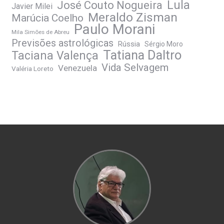
José Couto Nogueira
Lula
Javier Milei
Meraldo Zisman
Marúcia Coelho
Paulo Morani
Mila Simões de Abreu
Previsões astrológicas
Rússia
Sérgio Moro
Tatiana Daltro
Taciana Valença
Vida Selvagem
Venezuela
Valéria Loreto