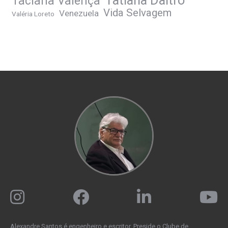
Tatiana Daltro
Taciana Valença
Vida Selvagem
Venezuela
Valéria Loreto
Alexandre Santos é engenheiro e escritor. Preside o Clube de