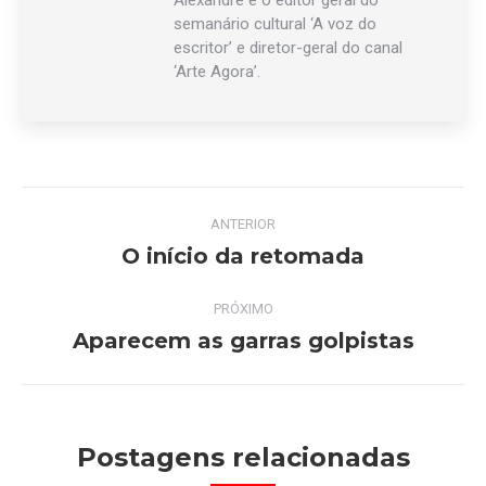
Alexandre é o editor geral do
semanário cultural ‘A voz do
escritor’ e diretor-geral do canal
‘Arte Agora’.
Navegação
ANTERIOR
de
O início da retomada
Post
anterior:
post:
PRÓXIMO
Aparecem as garras golpistas
Próximo
post:
Postagens relacionadas