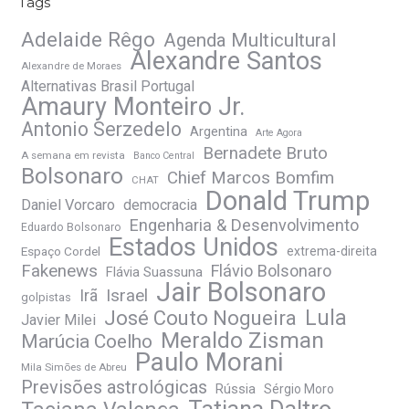
Tags
Adelaide Rêgo
Agenda Multicultural
Alexandre Santos
Alexandre de Moraes
Alternativas Brasil Portugal
Amaury Monteiro Jr.
Antonio Serzedelo
Argentina
Arte Agora
Bernadete Bruto
A semana em revista
Banco Central
Bolsonaro
Chief Marcos Bomfim
CHAT
Donald Trump
Daniel Vorcaro
democracia
Engenharia & Desenvolvimento
Eduardo Bolsonaro
Estados Unidos
Espaço Cordel
extrema-direita
Fakenews
Flávio Bolsonaro
Flávia Suassuna
Jair Bolsonaro
Irã
Israel
golpistas
José Couto Nogueira
Lula
Javier Milei
Meraldo Zisman
Marúcia Coelho
Paulo Morani
Mila Simões de Abreu
Previsões astrológicas
Rússia
Sérgio Moro