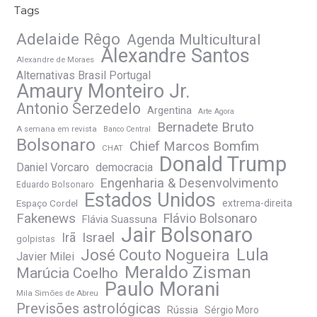
Tags
Adelaide Rêgo
Agenda Multicultural
Alexandre Santos
Alexandre de Moraes
Alternativas Brasil Portugal
Amaury Monteiro Jr.
Antonio Serzedelo
Argentina
Arte Agora
Bernadete Bruto
A semana em revista
Banco Central
Bolsonaro
Chief Marcos Bomfim
CHAT
Donald Trump
Daniel Vorcaro
democracia
Engenharia & Desenvolvimento
Eduardo Bolsonaro
Estados Unidos
Espaço Cordel
extrema-direita
Fakenews
Flávio Bolsonaro
Flávia Suassuna
Jair Bolsonaro
Irã
Israel
golpistas
José Couto Nogueira
Lula
Javier Milei
Meraldo Zisman
Marúcia Coelho
Paulo Morani
Mila Simões de Abreu
Previsões astrológicas
Rússia
Sérgio Moro