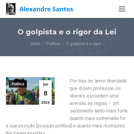
O golpista e o rigor da Lei
Você está aqui:
Início
Política
O golpista e o rigor…
Por trás do ‘amor liberdade’
Política
jun
que dizem professar, os
8
liberais escondem uma
2024
aversão às regras – um
sentimento tanto mais forte
quanto mais extremada for
a sua posição [posição politica] e quanto mais restrições
lhe forem exigidas.