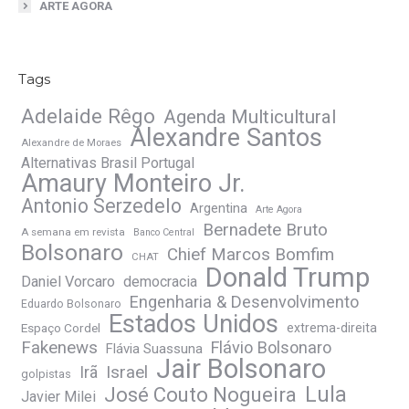
ARTE AGORA
Tags
Adelaide Rêgo
Agenda Multicultural
Alexandre Santos
Alexandre de Moraes
Alternativas Brasil Portugal
Amaury Monteiro Jr.
Antonio Serzedelo
Argentina
Arte Agora
Bernadete Bruto
A semana em revista
Banco Central
Bolsonaro
Chief Marcos Bomfim
CHAT
Donald Trump
Daniel Vorcaro
democracia
Engenharia & Desenvolvimento
Eduardo Bolsonaro
Estados Unidos
Espaço Cordel
extrema-direita
Fakenews
Flávio Bolsonaro
Flávia Suassuna
Jair Bolsonaro
Irã
Israel
golpistas
José Couto Nogueira
Lula
Javier Milei