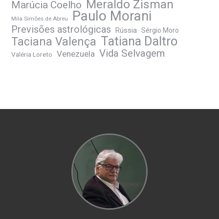
Meraldo Zisman
Marúcia Coelho
Paulo Morani
Mila Simões de Abreu
Previsões astrológicas
Rússia
Sérgio Moro
Tatiana Daltro
Taciana Valença
Vida Selvagem
Venezuela
Valéria Loreto