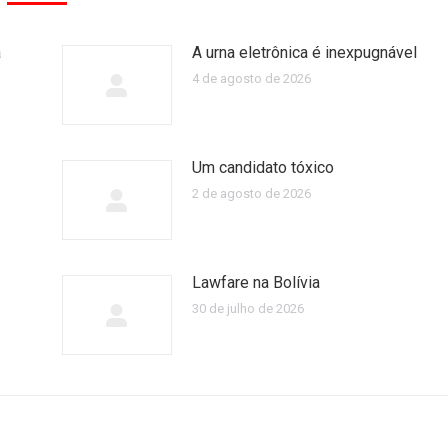
a
A urna eletrônica é inexpugnável
4 de agosto de 2026
Um candidato tóxico
2 de agosto de 2026
Lawfare na Bolívia
30 de julho de 2026