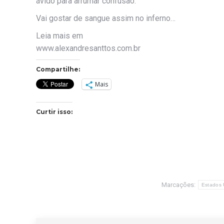
ávido para arrumar confusão.
Vai gostar de sangue assim no inferno…
Leia mais em
www.alexandresanttos.com.br
Compartilhe:
Mais
Curtir isso:
Marcações:
Estados 