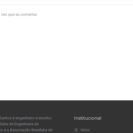
a vez que eu comentar.
Institucional
Santos é engenheiro e escritor.
Clube de Engenharia de
 e a Associação Brasileira de
Início