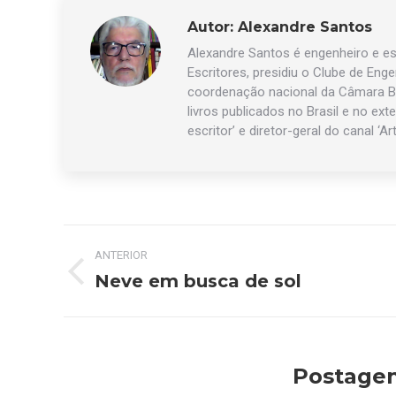
Autor:
Alexandre Santos
Alexandre Santos é engenheiro e esc
Escritores, presidiu o Clube de Eng
coordenação nacional da Câmara Br
livros publicados no Brasil e no exte
escritor’ e diretor-geral do canal ‘Ar
Navegação
ANTERIOR
de
Neve em busca de sol
Post
anterior:
post:
Postagen