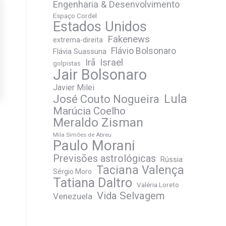
Engenharia & Desenvolvimento
Espaço Cordel
Estados Unidos
Fakenews
extrema-direita
Flávio Bolsonaro
Flávia Suassuna
Irã
Israel
golpistas
Jair Bolsonaro
Javier Milei
José Couto Nogueira
Lula
Marúcia Coelho
Meraldo Zisman
Mila Simões de Abreu
Paulo Morani
Previsões astrológicas
Rússia
Taciana Valença
Sérgio Moro
Tatiana Daltro
Valéria Loreto
Vida Selvagem
Venezuela