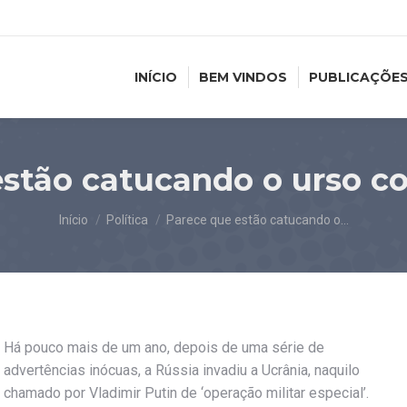
INÍCIO
BEM VINDOS
PUBLICAÇÕE
stão catucando o urso c
Você está aqui:
Início
Política
Parece que estão catucando o…
Há pouco mais de um ano, depois de uma série de
advertências inócuas, a Rússia invadiu a Ucrânia, naquilo
chamado por Vladimir Putin de ‘operação militar especial’.