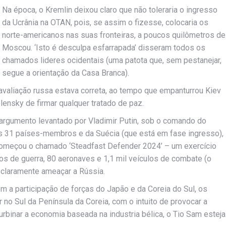
Na época, o Kremlin deixou claro que não toleraria o ingresso
da Ucrânia na OTAN, pois, se assim o fizesse, colocaria os
norte-americanos nas suas fronteiras, a poucos quilômetros de
Moscou. ‘Isto é desculpa esfarrapada’ disseram todos os
chamados lideres ocidentais (uma patota que, sem pestanejar,
segue a orientação da Casa Branca).
 avaliação russa estava correta, ao tempo que empanturrou Kiev
ensky de firmar qualquer tratado de paz.
 argumento levantado por Vladimir Putin, sob o comando do
os 31 países-membros e da Suécia (que está em fase ingresso),
 começou o chamado ‘Steadfast Defender 2024’ – um exercício
ios de guerra, 80 aeronaves e 1,1 mil veículos de combate (o
é claramente ameaçar a Rússia.
m a participação de forças do Japão e da Coreia do Sul, os
 no Sul da Península da Coreia, com o intuito de provocar a
turbinar a economia baseada na industria bélica, o Tio Sam esteja