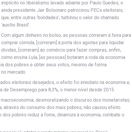
implícito no liberalismo levado adiante por Paulo Guedes, o
ainda presidente Jair Bolsonaro patrocinou PECs eleitorais,
que, entre outras ‘bondades’, turbinou o valor do chamado
‘auxílio Brasil’.
Com algum dinheiro no bolso, as pessoas correram à feira para
comprar comida, [correram] à porta dos agiotas para liquidar
dividas, [correram] ao comércio para fazer compras, enfim,
como ensina Lula, [as pessoas] botaram a roda da economia
ência dos pobres e obter seus votos, mesmo de forma
s no mercado.
ados eleitorais desejados, o efeito foi imediato na economia e,
xa de Desemprego para 8,3%, o menor nível desde 2015.
 macroeconomia, desmoralizando o discurso dos monetaristas,
da, através do consumo dos mais pobres, não causou efeito
olso dos pobres reduz a fome, dinamiza à economia, combate o