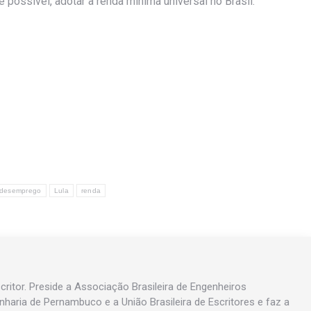
 possível, adotar a renda mínima universal no Brasil.
desemprego
Lula
renda
ritor. Preside a Associação Brasileira de Engenheiros
enharia de Pernambuco e a União Brasileira de Escritores e faz a