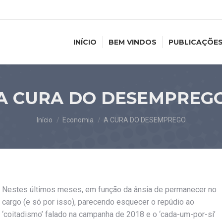
INÍCIO
BEM VINDOS
PUBLICAÇÕE
A CURA DO DESEMPREG
Você está aqui:
Início
Economia
A CURA DO DESEMPREGO
Nestes últimos meses, em função da ânsia de permanecer no
cargo (e só por isso), parecendo esquecer o repúdio ao
‘coitadismo’ falado na campanha de 2018 e o ‘cada-um-por-si’