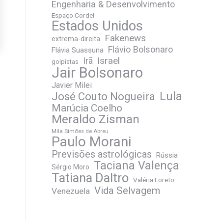
Engenharia & Desenvolvimento
Espaço Cordel
Estados Unidos
Fakenews
extrema-direita
Flávio Bolsonaro
Flávia Suassuna
Irã
Israel
golpistas
Jair Bolsonaro
Javier Milei
José Couto Nogueira
Lula
Marúcia Coelho
Meraldo Zisman
Mila Simões de Abreu
Paulo Morani
Previsões astrológicas
Rússia
Taciana Valença
Sérgio Moro
Tatiana Daltro
Valéria Loreto
Vida Selvagem
Venezuela