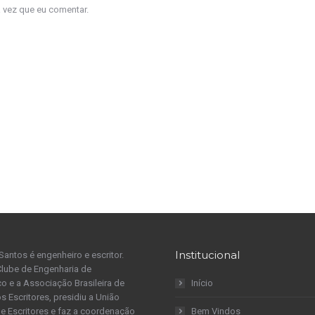
a vez que eu comentar.
Institucional
Santos é engenheiro e escritor.
Clube de Engenharia de
 e a Associação Brasileira de
Início
s Escritores, presidiu a União
 de Escritores e faz a coordenação
Bem Vindos