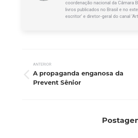
coordenação nacional da Câmara Br
livros publicados no Brasil e no exte
escritor’ e diretor-geral do canal ‘Ar
Navegação
ANTERIOR
de
A propaganda enganosa da
Post
post:
Prevent Sênior
anterior:
Postagen