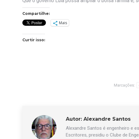
Que o governo Lula possa ampliar o bolsa família e, se
Compartilhe:
Mais
Curtir isso:
Marcações:
Autor:
Alexandre Santos
Alexandre Santos é engenheiro e esc
Escritores, presidiu o Clube de Eng