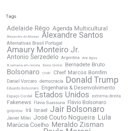
Tags
Adelaide Rêgo
Agenda Multicultural
Alexandre Santos
Alexandre de Moraes
Alternativas Brasil Portugal
Amaury Monteiro Jr.
Antonio Serzedelo
Argentina
Arte Agora
Bernadete Bruto
A semana em revista
Banco Central
Bolsonaro
Chief Marcos Bomfim
CHAT
Donald Trump
Daniel Vorcaro
democracia
Engenharia & Desenvolvimento
Eduardo Bolsonaro
Estados Unidos
Espaço Cordel
extrema-direita
Fakenews
Flávio Bolsonaro
Flávia Suassuna
Jair Bolsonaro
Irã
Israel
golpistas
José Couto Nogueira
Lula
Javier Milei
Meraldo Zisman
Marúcia Coelho