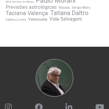
Paulo Morani
Mila Simões de Abreu
Previsões astrológicas
Rússia
Sérgio Moro
Tatiana Daltro
Taciana Valença
Vida Selvagem
Venezuela
Valéria Loreto