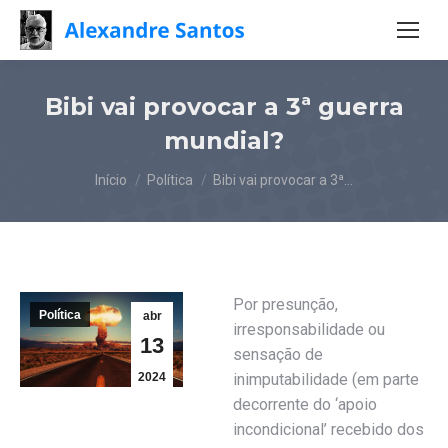
Bibi vai provocar a 3ª guerra
mundial?
Você está aqui:
Início
Política
Bibi vai provocar a 3ª…
Por presunção,
Política
abr
irresponsabilidade ou
13
sensação de
2024
inimputabilidade (em parte
decorrente do ‘apoio
incondicional’ recebido dos