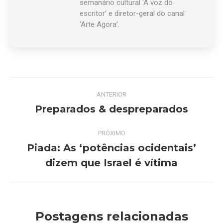
semanário cultural ‘A voz do
escritor’ e diretor-geral do canal
‘Arte Agora’.
Navegação
ANTERIOR
de
Preparados & despreparados
Post
anterior:
post:
PRÓXIMO
Piada: As ‘potências ocidentais’
Próximo
dizem que Israel é vítima
post:
Postagens relacionadas