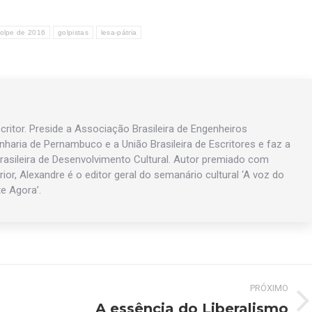
olpe de 2016
golpistas
lesa-pátria
ritor. Preside a Associação Brasileira de Engenheiros
enharia de Pernambuco e a União Brasileira de Escritores e faz a
asileira de Desenvolvimento Cultural. Autor premiado com
rior, Alexandre é o editor geral do semanário cultural ‘A voz do
te Agora’.
PRÓXIMO
A essência do Liberalismo
Próximo