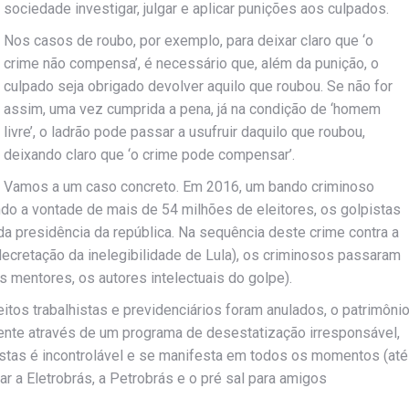
sociedade investigar, julgar e aplicar punições aos culpados.
Nos casos de roubo, por exemplo, para deixar claro que ‘o
crime não compensa’, é necessário que, além da punição, o
culpado seja obrigado devolver aquilo que roubou. Se não for
assim, uma vez cumprida a pena, já na condição de ‘homem
livre’, o ladrão pode passar a usufruir daquilo que roubou,
deixando claro que ‘o crime pode compensar’.
Vamos a um caso concreto. Em 2016, um bando criminoso
ndo a vontade de mais de 54 milhões de eleitores, os golpistas
presidência da república. Na sequência deste crime contra a
ecretação da inelegibilidade de Lula), os criminosos passaram
s mentores, os autores intelectuais do golpe).
eitos trabalhistas e previdenciários foram anulados, o patrimôni
mente através de um programa de desestatização irresponsável,
istas é incontrolável e se manifesta em todos os momentos (até
 a Eletrobrás, a Petrobrás e o pré sal para amigos