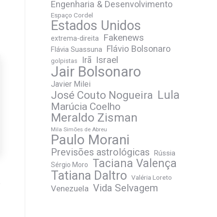
Engenharia & Desenvolvimento
Espaço Cordel
Estados Unidos
Fakenews
extrema-direita
Flávio Bolsonaro
Flávia Suassuna
Irã
Israel
golpistas
Jair Bolsonaro
Javier Milei
José Couto Nogueira
Lula
Marúcia Coelho
Meraldo Zisman
Mila Simões de Abreu
Paulo Morani
Previsões astrológicas
Rússia
Taciana Valença
Sérgio Moro
Tatiana Daltro
Valéria Loreto
Vida Selvagem
Venezuela