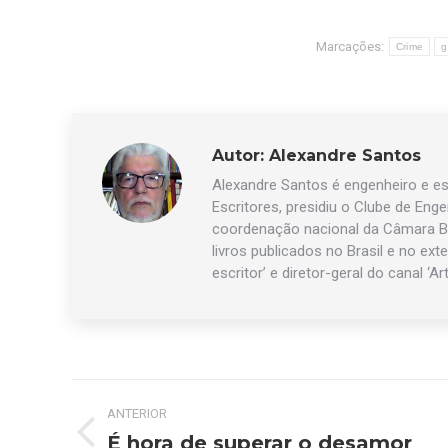
Marcações:
Crime
g
Autor:
Alexandre Santos
Alexandre Santos é engenheiro e esc
Escritores, presidiu o Clube de Eng
coordenação nacional da Câmara Br
livros publicados no Brasil e no exte
escritor’ e diretor-geral do canal ‘Ar
Navegação
ANTERIOR
de
É hora de superar o desamor
Post