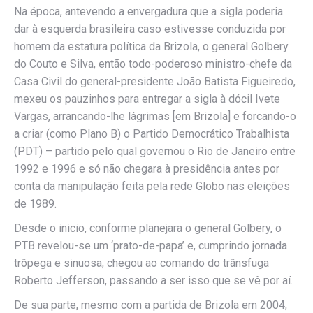
Na época, antevendo a envergadura que a sigla poderia
dar à esquerda brasileira caso estivesse conduzida por
homem da estatura política da Brizola, o general Golbery
do Couto e Silva, então todo-poderoso ministro-chefe da
Casa Civil do general-presidente João Batista Figueiredo,
mexeu os pauzinhos para entregar a sigla à dócil Ivete
Vargas, arrancando-lhe lágrimas [em Brizola] e forcando-o
a criar (como Plano B) o Partido Democrático Trabalhista
(PDT) – partido pelo qual governou o Rio de Janeiro entre
1992 e 1996 e só não chegara à presidência antes por
conta da manipulação feita pela rede Globo nas eleições
de 1989.
Desde o inicio, conforme planejara o general Golbery, o
PTB revelou-se um ‘prato-de-papa’ e, cumprindo jornada
trôpega e sinuosa, chegou ao comando do trânsfuga
Roberto Jefferson, passando a ser isso que se vê por aí.
De sua parte, mesmo com a partida de Brizola em 2004,