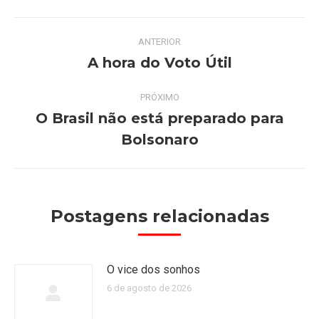
Navegação
ANTERIOR
de
A hora do Voto Útil
Post
anterior:
post:
PRÓXIMO
O Brasil não está preparado para
Próximo
Bolsonaro
post:
Postagens relacionadas
O vice dos sonhos
6 de agosto de 2026