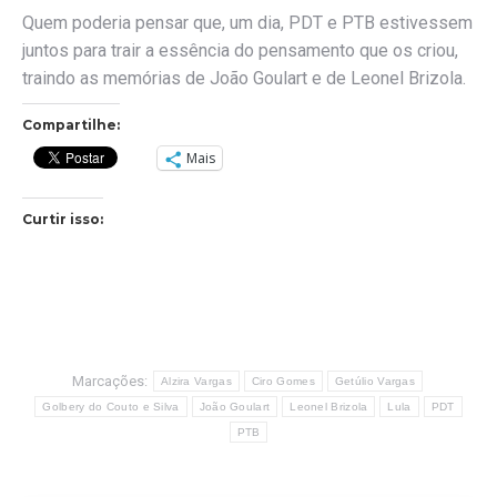
Quem poderia pensar que, um dia, PDT e PTB estivessem
juntos para trair a essência do pensamento que os criou,
traindo as memórias de João Goulart e de Leonel Brizola.
Compartilhe:
Mais
Curtir isso:
Marcações:
Alzira Vargas
Ciro Gomes
Getúlio Vargas
Golbery do Couto e Silva
João Goulart
Leonel Brizola
Lula
PDT
PTB