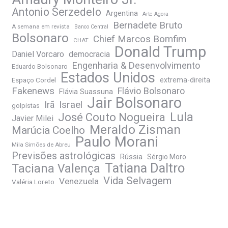
Antonio Serzedelo
Argentina
Arte Agora
Bernadete Bruto
A semana em revista
Banco Central
Bolsonaro
Chief Marcos Bomfim
CHAT
Donald Trump
Daniel Vorcaro
democracia
Engenharia & Desenvolvimento
Eduardo Bolsonaro
Estados Unidos
Espaço Cordel
extrema-direita
Fakenews
Flávio Bolsonaro
Flávia Suassuna
Jair Bolsonaro
Irã
Israel
golpistas
José Couto Nogueira
Lula
Javier Milei
Meraldo Zisman
Marúcia Coelho
Paulo Morani
Mila Simões de Abreu
Previsões astrológicas
Rússia
Sérgio Moro
Tatiana Daltro
Taciana Valença
Vida Selvagem
Venezuela
Valéria Loreto