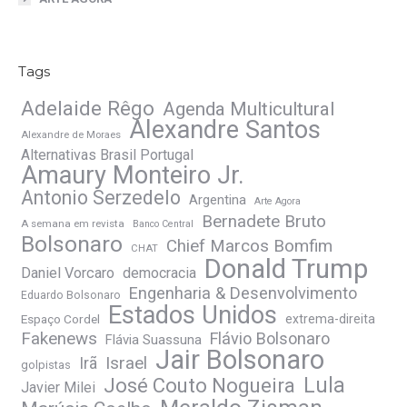
Tags
Adelaide Rêgo
Agenda Multicultural
Alexandre Santos
Alexandre de Moraes
Alternativas Brasil Portugal
Amaury Monteiro Jr.
Antonio Serzedelo
Argentina
Arte Agora
Bernadete Bruto
A semana em revista
Banco Central
Bolsonaro
Chief Marcos Bomfim
CHAT
Donald Trump
Daniel Vorcaro
democracia
Engenharia & Desenvolvimento
Eduardo Bolsonaro
Estados Unidos
Espaço Cordel
extrema-direita
Fakenews
Flávio Bolsonaro
Flávia Suassuna
Jair Bolsonaro
Irã
Israel
golpistas
José Couto Nogueira
Lula
Javier Milei