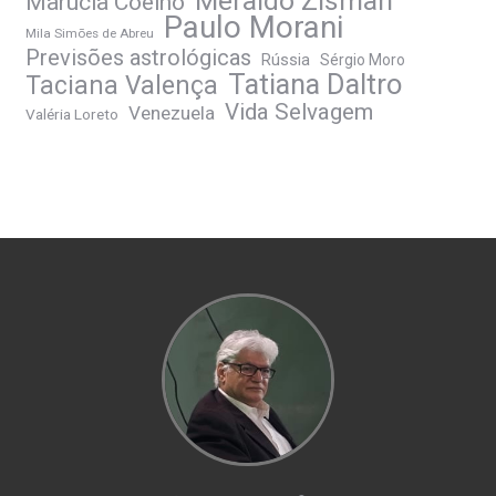
Meraldo Zisman
Marúcia Coelho
Paulo Morani
Mila Simões de Abreu
Previsões astrológicas
Rússia
Sérgio Moro
Tatiana Daltro
Taciana Valença
Vida Selvagem
Venezuela
Valéria Loreto