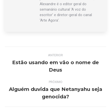
Alexandre é o editor geral do
semanário cultural ‘A voz do
escritor’ e diretor-geral do canal
‘Arte Agora’.
Navegação
ANTERIOR
de
Estão usando em vão o nome de
Post
Deus
post:
anterior:
PRÓXIMO
Alguém duvida que Netanyahu seja
Próximo
genocida?
post: