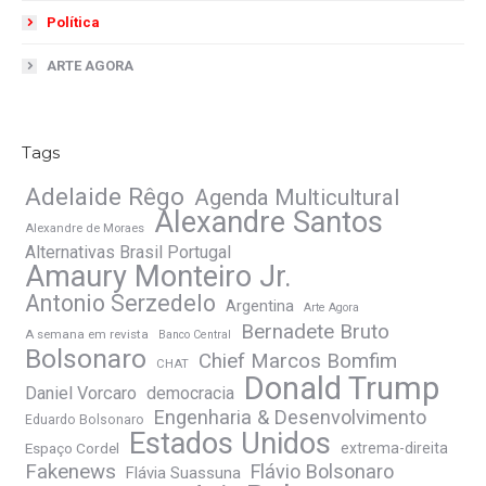
Política
ARTE AGORA
Tags
Adelaide Rêgo
Agenda Multicultural
Alexandre Santos
Alexandre de Moraes
Alternativas Brasil Portugal
Amaury Monteiro Jr.
Antonio Serzedelo
Argentina
Arte Agora
Bernadete Bruto
A semana em revista
Banco Central
Bolsonaro
Chief Marcos Bomfim
CHAT
Donald Trump
Daniel Vorcaro
democracia
Engenharia & Desenvolvimento
Eduardo Bolsonaro
Estados Unidos
Espaço Cordel
extrema-direita
Fakenews
Flávio Bolsonaro
Flávia Suassuna