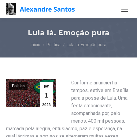
Lula lá. Emoção pura
Você está aqui:
Início
Política
Lula lá. Emoção pura
Conforme anunciei há
Política
jan
tempos, estive em Brasília
1
para a posse de Lula. Uma
2023
festa emocionante,
acompanhada por, pelo
menos, 400 mil pessoas,
marcada pela alegria, entusiasmo, paz e esperança, na
qual lágrimas e sorrisos se alternaram muitas vezes.