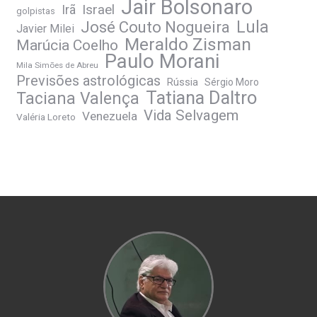
Jair Bolsonaro
Irã
Israel
golpistas
José Couto Nogueira
Lula
Javier Milei
Meraldo Zisman
Marúcia Coelho
Paulo Morani
Mila Simões de Abreu
Previsões astrológicas
Rússia
Sérgio Moro
Tatiana Daltro
Taciana Valença
Vida Selvagem
Venezuela
Valéria Loreto