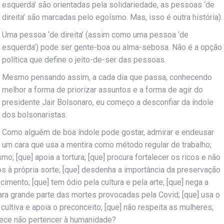
esquerda’ são orientadas pela solidariedade, as pessoas ‘de
direita’ são marcadas pelo egoísmo. Mas, isso é outra história).
Uma pessoa ‘de direita’ (assim como uma pessoa ‘de
esquerda’) pode ser gente-boa ou alma-sebosa. Não é a opção
política que define o jeito-de-ser das pessoas.
Mesmo pensando assim, a cada dia que passa, conhecendo
melhor a forma de priorizar assuntos e a forma de agir do
presidente Jair Bolsonaro, eu começo a desconfiar da índole
dos bolsonaristas.
Como alguém de boa índole pode gostar, admirar e endeusar
um cara que usa a mentira como método regular de trabalho;
o; [que] apoia a tortura; [que] procura fortalecer os ricos e não
à própria sorte; [que] desdenha a importância da preservação
imento; [que] tem ódio pela cultura e pela arte; [que] nega a
 para grande parte das mortes provocadas pela Covid; [que] usa o
ultiva e apoia o preconceito; [que] não respeita as mulheres;
parece não pertencer à humanidade?