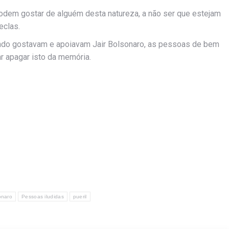
odem gostar de alguém desta natureza, a não ser que estejam
eclas.
uando gostavam e apoiavam Jair Bolsonaro, as pessoas de bem
ar apagar isto da memória.
onaro
Pessoas iludidas
pueril