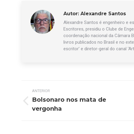
Autor:
Alexandre Santos
Alexandre Santos é engenheiro e esc
Escritores, presidiu o Clube de Eng
coordenação nacional da Câmara Br
livros publicados no Brasil e no exte
escritor’ e diretor-geral do canal ‘Ar
Navegação
ANTERIOR
de
Bolsonaro nos mata de
Post
vergonha
post:
anterior: