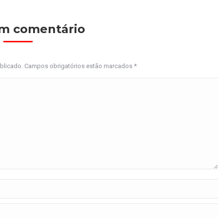
um comentário
ublicado. Campos obrigatórios estão marcados
*