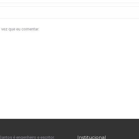
a vez que eu comentar.
Institucional
Santos é engenheiro e escritor.