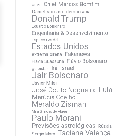
Chief Marcos Bomfim
CHAT
Daniel Vorcaro
democracia
Donald Trump
Eduardo Bolsonaro
Engenharia & Desenvolvimento
Espaço Cordel
Estados Unidos
Fakenews
extrema-direita
Flávio Bolsonaro
Flávia Suassuna
Irã
Israel
golpistas
Jair Bolsonaro
Javier Milei
José Couto Nogueira
Lula
Marúcia Coelho
Meraldo Zisman
Mila Simões de Abreu
Paulo Morani
Previsões astrológicas
Rússia
Taciana Valença
Sérgio Moro