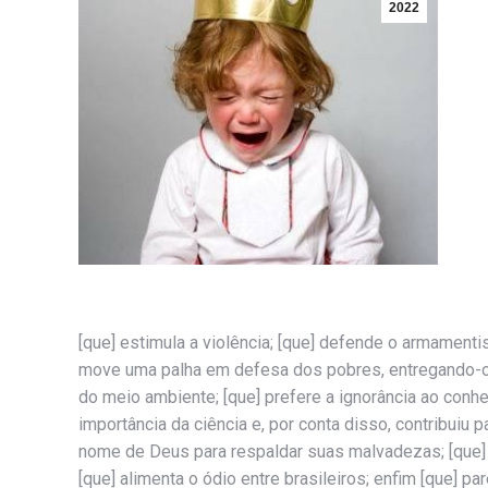
2022
[que] estimula a violência; [que] defende o armamentism
move uma palha em defesa dos pobres, entregando-os 
do meio ambiente; [que] prefere a ignorância ao conhec
importância da ciência e, por conta disso, contribuiu
nome de Deus para respaldar suas malvadezas; [que] c
[que] alimenta o ódio entre brasileiros; enfim [que] 