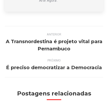
‘Arte Agora’.
Navegação
ANTERIOR
de
A Transnordestina é projeto vital para
Post
Pernambuco
post:
anterior:
PRÓXIMO
É preciso democratizar a Democracia
Próximo
post:
Postagens relacionadas