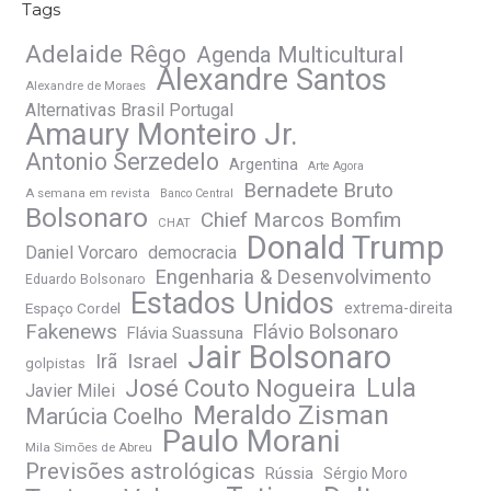
Tags
Adelaide Rêgo
Agenda Multicultural
Alexandre Santos
Alexandre de Moraes
Alternativas Brasil Portugal
Amaury Monteiro Jr.
Antonio Serzedelo
Argentina
Arte Agora
Bernadete Bruto
A semana em revista
Banco Central
Bolsonaro
Chief Marcos Bomfim
CHAT
Donald Trump
Daniel Vorcaro
democracia
Engenharia & Desenvolvimento
Eduardo Bolsonaro
Estados Unidos
Espaço Cordel
extrema-direita
Fakenews
Flávio Bolsonaro
Flávia Suassuna
Jair Bolsonaro
Irã
Israel
golpistas
José Couto Nogueira
Lula
Javier Milei
Meraldo Zisman
Marúcia Coelho
Paulo Morani
Mila Simões de Abreu
Previsões astrológicas
Rússia
Sérgio Moro