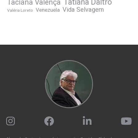
Tatiana Daltro
Taciana Valença
Vida Selvagem
Venezuela
Valéria Loreto