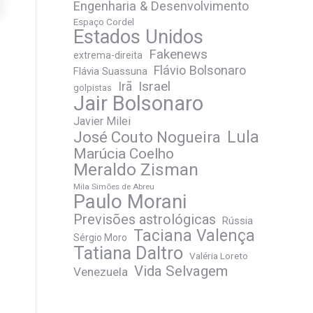
Engenharia & Desenvolvimento
Espaço Cordel
Estados Unidos
Fakenews
extrema-direita
Flávio Bolsonaro
Flávia Suassuna
Irã
Israel
golpistas
Jair Bolsonaro
Javier Milei
José Couto Nogueira
Lula
Marúcia Coelho
Meraldo Zisman
Mila Simões de Abreu
Paulo Morani
Previsões astrológicas
Rússia
Taciana Valença
Sérgio Moro
Tatiana Daltro
Valéria Loreto
Vida Selvagem
Venezuela