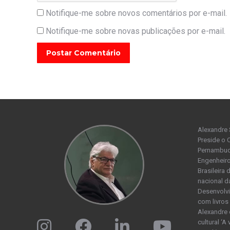
Notifique-me sobre novos comentários por e-mail.
Notifique-me sobre novas publicações por e-mail.
Postar Comentário
Alexandre 
Preside o 
Pernambuco
Engenheiro
Brasileira
nacional d
Desenvolvi
com livros 
Alexandre 
cultural ‘A