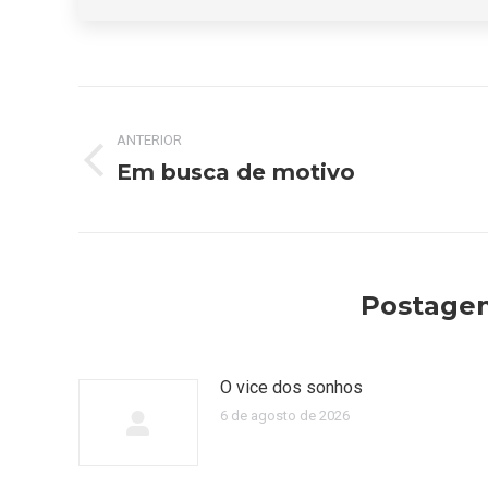
Navegação
ANTERIOR
de
Em busca de motivo
Post
post:
anterior:
Postagen
O vice dos sonhos
6 de agosto de 2026