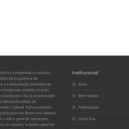
Institucional
Santos é engenheiro e escritor.
Clube de Engenharia de
 e a Associação Brasileira de
Início
s Escritores, presidiu a União
 de Escritores e faz a coordenação
Bem Vindos
a Câmara Brasileira de
mento Cultural. Autor premiado
Publicações
publicados no Brasil e no exterior,
é o editor geral do semanário
Quem Sou
 voz do escritor’ e diretor-geral do