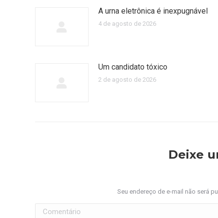
A urna eletrônica é inexpugnável
4 de agosto de 2026
Um candidato tóxico
2 de agosto de 2026
Deixe 
Seu endereço de e-mail não será p
Comentário